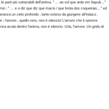
e parti più vulnerabili dell’anima. ” … ao sol que arde em Itapuã…”
admio ; ” … e o diz que diz que macio / que brota dos coqueirais…” ed
ranza un cielo profondo , tanto esteso da giungere all’indaco .
more ; l’amore , quello vero, non è silenzio! L’amore che ti spreme
nza acuta dentro l’anima, non è silenzio. Urla, l’amore. Un grido di