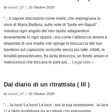
di
mariof_19
15 Ottobre 2020
“…il sapore dolcissimo come miele, che impregnava la
voce di Maria Betânia, sulle note di “tarde em Itapuã” ,
rivestiva ogni angolo del mio studio adagiandosi
teneramente in ogni spazio ; era come l’abbraccio tenero e
disperato di una madre che spinge la boccuccia del suo
bambino sul capezzolo avvizzito senza più latte. Infatti, le
tonalità possedevano, fra tanta dolcezza, un fondo amaro e
malinconico che toccava le parti più…
Leggi tutto »
Dal diario di un ritrattista ( III )
di
mariof_19
15 Ottobre 2020
“… la luce! La luce! La luce : era la sua ossessione , la luce
! La sfida quotidiana da accettare con entusiasmo